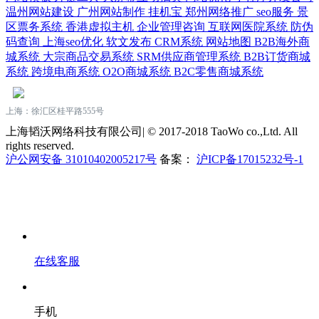
温州网站建设
广州网站制作
挂机宝
郑州网络推广
seo服务
景
区票务系统
香港虚拟主机
企业管理咨询
互联网医院系统
防伪
码查询
上海seo优化
软文发布
CRM系统
网站地图
B2B海外商
城系统
大宗商品交易系统
SRM供应商管理系统
B2B订货商城
系统
跨境电商系统
O2O商城系统
B2C零售商城系统
上海：徐汇区桂平路555号
上海韬沃网络科技有限公司| © 2017-2018 TaoWo co.,Ltd. All
rights reserved.
沪公网安备 31010402005217号
备案：
沪ICP备17015232号-1
在线客服
手机