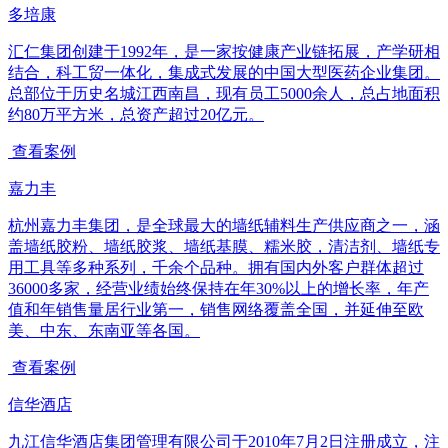
多培康
汇仁集团创建于1992年，是一家按健康产业链拓展，产学研相
结合，科工贸一体化，集成式发展的中国大型医药企业集团。
总部位于历史名城江西南昌，现有员工5000余人，总占地面积
约80万平方米，总资产超过20亿元。
查看案例
嘉力丰
杭州嘉力丰集团，是全球最大的墙纸辅料生产供应商之一，涵
盖墙纸胶粉、墙纸胶浆、墙纸基膜、糯米胶，清洁剂、墙纸专
用工具等多种系列，千余个品种。拥有国内外客户群体超过
36000多家，经营业绩始终保持在年30%以上的增长率，年产
值和年销售量居行业第一，销售网络覆盖全国，并延伸至欧
美、中东、东南亚等各国。
查看案例
信华酒店
九江信华酒店集团管理有限公司于2010年7月2日注册成立，注