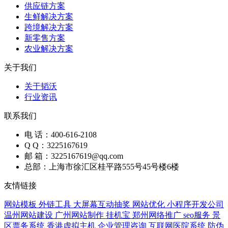
供应链方案
生鲜解决方案
跨境解决方案
新零售方案
农业解决方案
关于我们
关于韬沃
行业资讯
联系我们
电 话：400-616-2108
Q Q：3225167619
邮 箱：3225167619@qq.com
总部：上海市徐汇区桂平路555号45号楼6楼
友情链接
网站模板
外链工具
大屏幕互动抽奖
网站优化
小程序开发公司
温州网站建设
广州网站制作
挂机宝
郑州网络推广
seo服务
景
区票务系统
香港虚拟主机
企业管理咨询
互联网医院系统
防伪