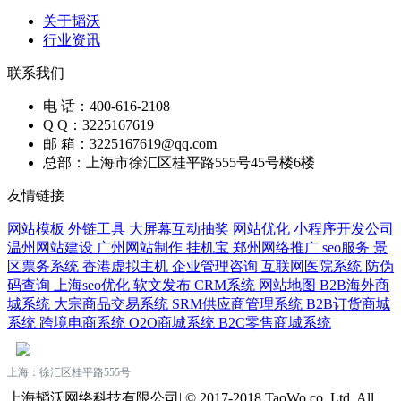
关于韬沃
行业资讯
联系我们
电 话：400-616-2108
Q Q：3225167619
邮 箱：3225167619@qq.com
总部：上海市徐汇区桂平路555号45号楼6楼
友情链接
网站模板
外链工具
大屏幕互动抽奖
网站优化
小程序开发公司
温州网站建设
广州网站制作
挂机宝
郑州网络推广
seo服务
景
区票务系统
香港虚拟主机
企业管理咨询
互联网医院系统
防伪
码查询
上海seo优化
软文发布
CRM系统
网站地图
B2B海外商
城系统
大宗商品交易系统
SRM供应商管理系统
B2B订货商城
系统
跨境电商系统
O2O商城系统
B2C零售商城系统
上海：徐汇区桂平路555号
上海韬沃网络科技有限公司| © 2017-2018 TaoWo co.,Ltd. All